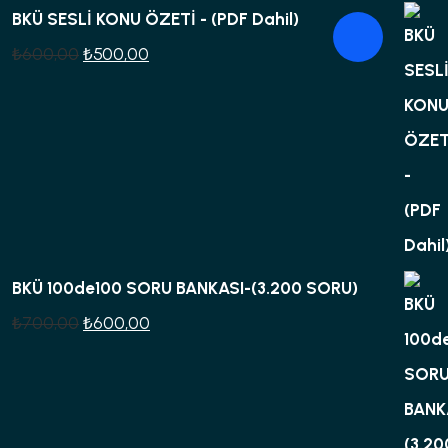
BKÜ SESLİ KONU ÖZETİ - (PDF Dahil)
Orijinal
Şu
₺
600,00
₺
500,00
fiyat:
andaki
₺600,00.
fiyat:
₺500,00.
BKÜ 100de100 SORU BANKASI-(3.200 SORU)
Orijinal
Şu
₺
700,00
₺
600,00
fiyat:
andaki
₺700,00.
fiyat:
₺600,00.