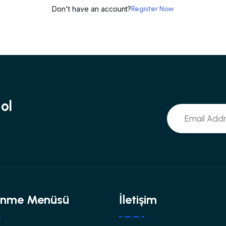
Don't have an account?
Register Now
ol
inme Menüsü
İletişim